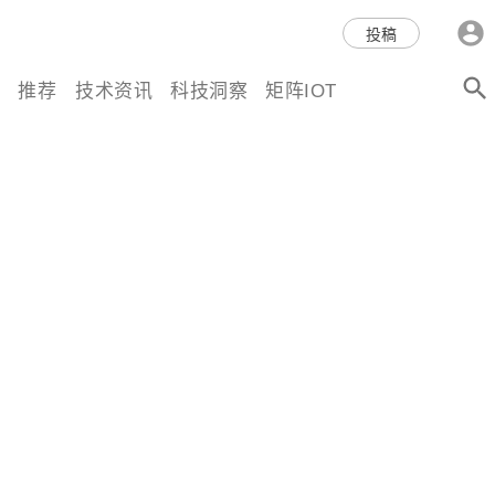
科技互联网,科技,资讯,动态,洞
投稿
察,量子,计算,AI,人工智能,机器
推荐
技术资讯
科技洞察
矩阵IOT
人,区块链,Web3,分布式,操作系
统,OS,芯片,视频,深度,论文