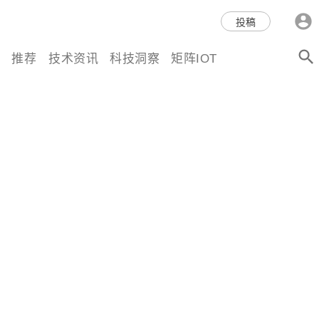
科技互联网,科技,资讯,动态,洞
投稿
察,量子,计算,AI,人工智能,机器
推荐
技术资讯
科技洞察
矩阵IOT
人,区块链,Web3,分布式,操作系
统,OS,芯片,视频,深度,论文