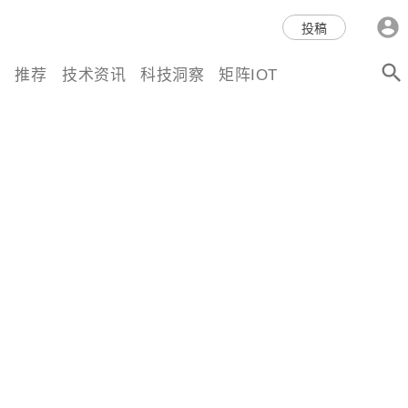
科技互联网,科技,资讯,动态,洞
投稿
察,量子,计算,AI,人工智能,机器
推荐
技术资讯
科技洞察
矩阵IOT
人,区块链,Web3,分布式,操作系
统,OS,芯片,视频,深度,论文