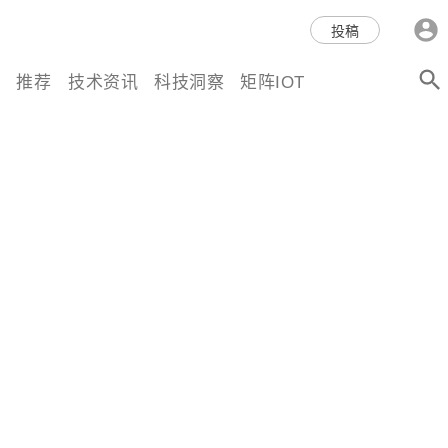
科技互联网,科技,资讯,动态,洞
投稿
察,量子,计算,AI,人工智能,机器
推荐
技术资讯
科技洞察
矩阵IOT
人,区块链,Web3,分布式,操作系
统,OS,芯片,视频,深度,论文