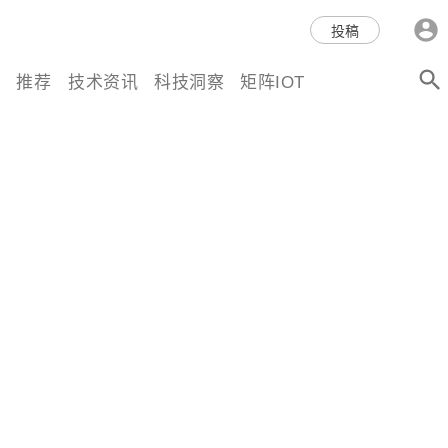
科技互联网,科技,资讯,动态,洞
投稿
察,量子,计算,AI,人工智能,机器
推荐
技术资讯
科技洞察
矩阵IOT
人,区块链,Web3,分布式,操作系
统,OS,芯片,视频,深度,论文