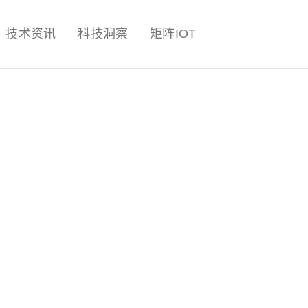
量子,计算,AI,人工智能,机器人,
技术资讯
科技洞察
矩阵IOT