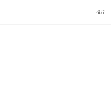
科技互联网,科技,资讯,动态,洞察,
推荐
统,OS,芯片,视频,深度,论文