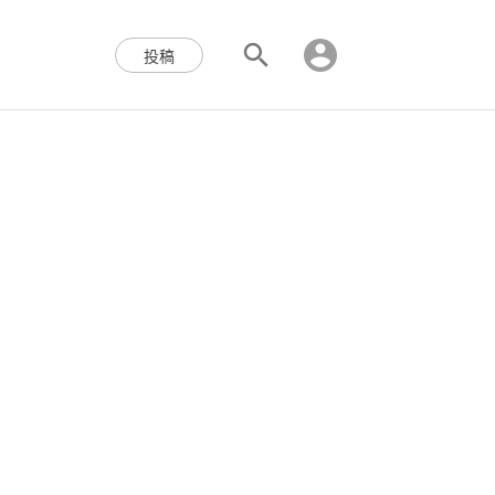
区块链,Web3,分布式,操作系
投稿