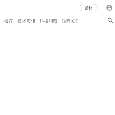
科技互联网,科技,资讯,动态,洞
投稿
察,量子,计算,AI,人工智能,机器
推荐
技术资讯
科技洞察
矩阵IOT
人,区块链,Web3,分布式,操作系
统,OS,芯片,视频,深度,论文