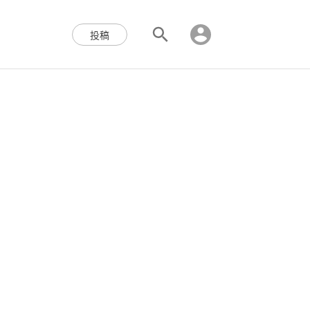
区块链,Web3,分布式,操作系
投稿