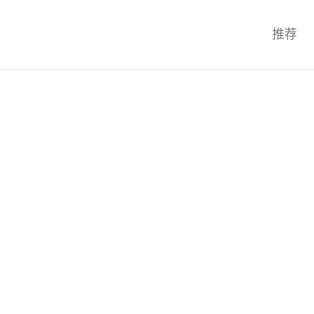
科技互联网,科技,资讯,动态,洞察,
推荐
统,OS,芯片,视频,深度,论文