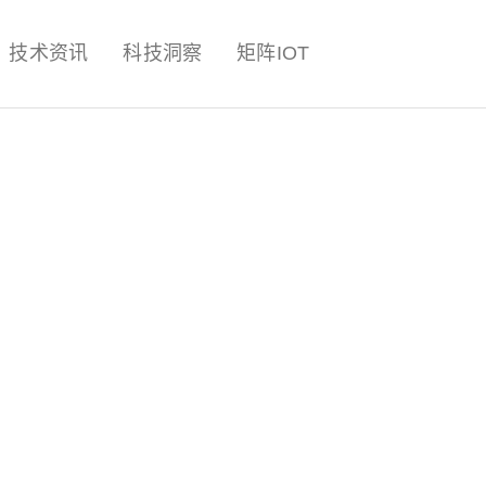
量子,计算,AI,人工智能,机器人,
技术资讯
科技洞察
矩阵IOT