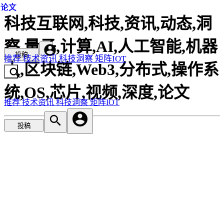
论文
论文
论文
科技互联网,科技,资讯,动态,洞
察,量子,计算,AI,人工智能,机器
投稿
推荐
技术资讯
科技洞察
矩阵IOT
人,区块链,Web3,分布式,操作系
统,OS,芯片,视频,深度,论文
推荐
技术资讯
科技洞察
矩阵IOT
投稿