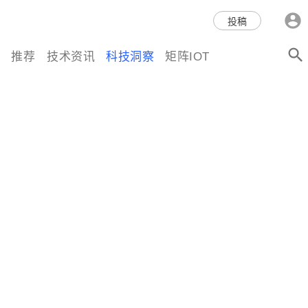
科技互联网,科技,资讯,动态,洞
投稿
察,量子,计算,AI,人工智能,机器
推荐
技术资讯
科技洞察
矩阵IOT
人,区块链,Web3,分布式,操作系
统,OS,芯片,视频,深度,论文