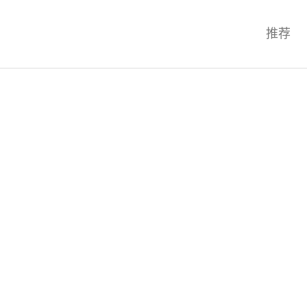
科技互联网,科技,资讯,动态,洞察,
推荐
统,OS,芯片,视频,深度,论文