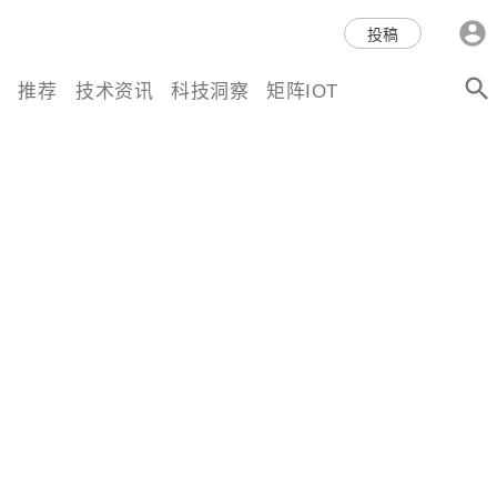
科技互联网,科技,资讯,动态,洞
投稿
察,量子,计算,AI,人工智能,机器
推荐
技术资讯
科技洞察
矩阵IOT
人,区块链,Web3,分布式,操作系
统,OS,芯片,视频,深度,论文