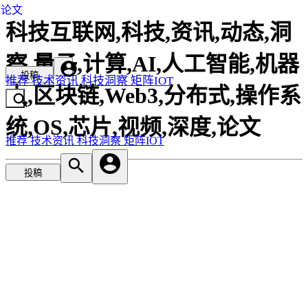
论文
科技互联网,科技,资讯,动态,洞
察,量子,计算,AI,人工智能,机器
投稿
推荐
技术资讯
科技洞察
矩阵IOT
人,区块链,Web3,分布式,操作系
统,OS,芯片,视频,深度,论文
推荐
技术资讯
科技洞察
矩阵IOT
投稿