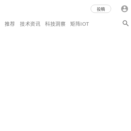
科技互联网,科技,资讯,动态,洞
投稿
察,量子,计算,AI,人工智能,机器
推荐
技术资讯
科技洞察
矩阵IOT
人,区块链,Web3,分布式,操作系
统,OS,芯片,视频,深度,论文