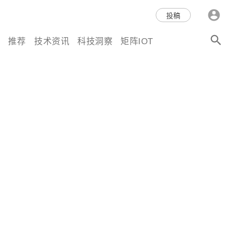
科技互联网,科技,资讯,动态,洞
投稿
察,量子,计算,AI,人工智能,机器
推荐
技术资讯
科技洞察
矩阵IOT
人,区块链,Web3,分布式,操作系
统,OS,芯片,视频,深度,论文