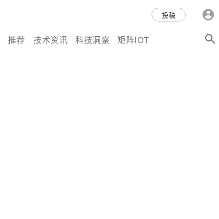
科技互联网,科技,资讯,动态,洞
投稿
察,量子,计算,AI,人工智能,机器
推荐
技术资讯
科技洞察
矩阵IOT
人,区块链,Web3,分布式,操作系
统,OS,芯片,视频,深度,论文