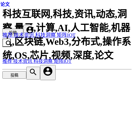
论文
论文
论文
论文
科技互联网,科技,资讯,动态,洞
察,量子,计算,AI,人工智能,机器
投稿
推荐
技术资讯
科技洞察
矩阵IOT
人,区块链,Web3,分布式,操作系
统,OS,芯片,视频,深度,论文
推荐
技术资讯
科技洞察
矩阵IOT
投稿