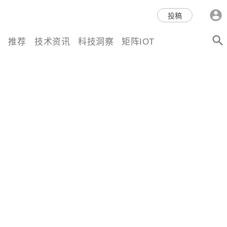
科技互联网,科技,资讯,动态,洞
投稿
察,量子,计算,AI,人工智能,机器
推荐
技术资讯
科技洞察
矩阵IOT
人,区块链,Web3,分布式,操作系
统,OS,芯片,视频,深度,论文