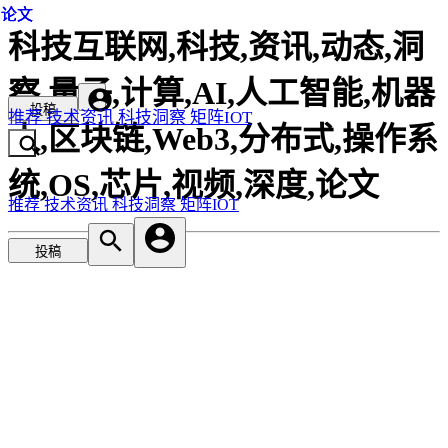
论文
论文
论文
科技互联网,科技,资讯,动态,洞
察,量子,计算,AI,人工智能,机器
投稿
推荐
技术资讯
科技洞察
矩阵IOT
人,区块链,Web3,分布式,操作系
统,OS,芯片,视频,深度,论文
推荐
技术资讯
科技洞察
矩阵IOT
投稿