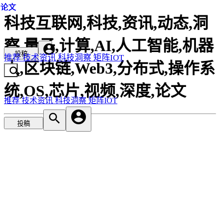
论文
论文
论文
科技互联网,科技,资讯,动态,洞
察,量子,计算,AI,人工智能,机器
投稿
推荐
技术资讯
科技洞察
矩阵IOT
人,区块链,Web3,分布式,操作系
统,OS,芯片,视频,深度,论文
推荐
技术资讯
科技洞察
矩阵IOT
投稿