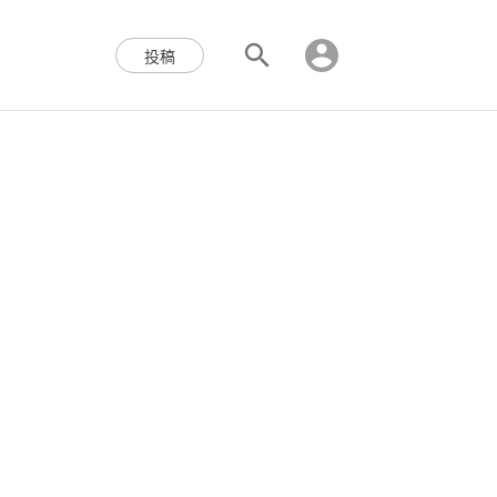
区块链,Web3,分布式,操作系
投稿