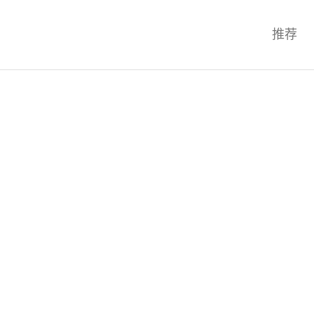
科技互联网,科技,资讯,动态,洞察,
推荐
统,OS,芯片,视频,深度,论文