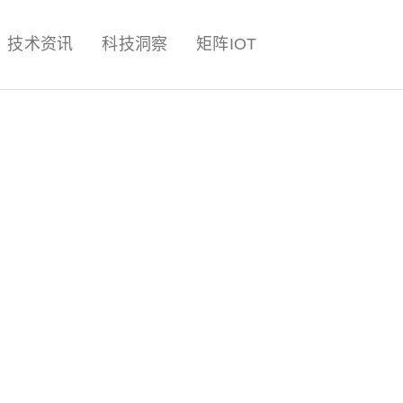
量子,计算,AI,人工智能,机器人,
技术资讯
科技洞察
矩阵IOT