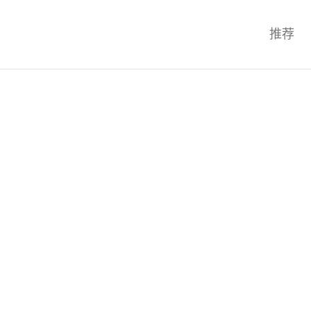
科技互联网,科技,资讯,动态,洞察,
推荐
统,OS,芯片,视频,深度,论文