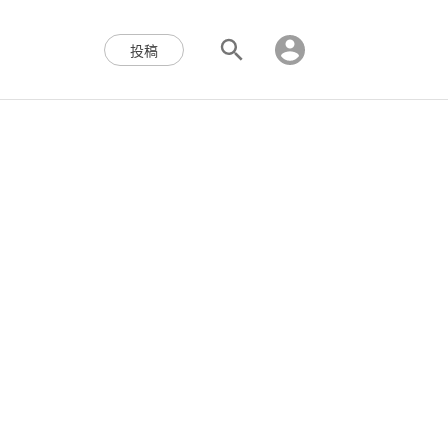
区块链,Web3,分布式,操作系
投稿