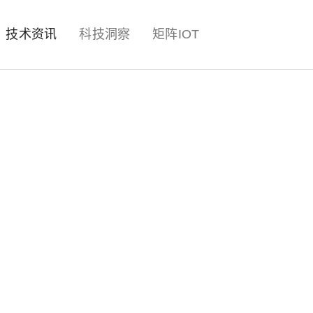
量子,计算,AI,人工智能,机器人,
技术资讯
科技洞察
矩阵IOT