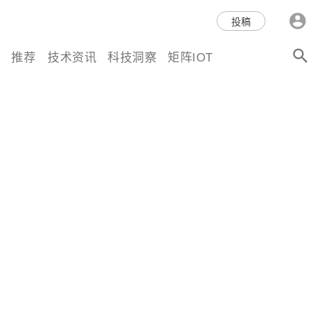
科技互联网,科技,资讯,动态,洞
投稿
察,量子,计算,AI,人工智能,机器
推荐
技术资讯
科技洞察
矩阵IOT
人,区块链,Web3,分布式,操作系
统,OS,芯片,视频,深度,论文