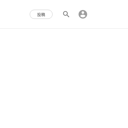
区块链,Web3,分布式,操作系
投稿