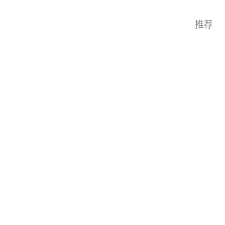
科技互联网,科技,资讯,动态,洞察,
推荐
统,OS,芯片,视频,深度,论文