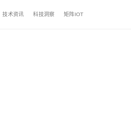
量子,计算,AI,人工智能,机器人,
技术资讯
科技洞察
矩阵IOT