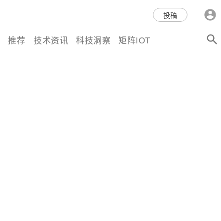
科技互联网,科技,资讯,动态,洞
投稿
察,量子,计算,AI,人工智能,机器
推荐
技术资讯
科技洞察
矩阵IOT
人,区块链,Web3,分布式,操作系
统,OS,芯片,视频,深度,论文