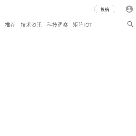
科技互联网,科技,资讯,动态,洞
投稿
察,量子,计算,AI,人工智能,机器
推荐
技术资讯
科技洞察
矩阵IOT
人,区块链,Web3,分布式,操作系
统,OS,芯片,视频,深度,论文